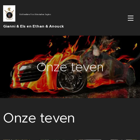
Rottweilers Von Römischen Legion
Gianni & Els en Ethan & Anouck
Onze teven
Onze teven