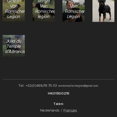
Qetesh
Ranya
Raya
Von
Von
Von
Römischen
Römischen
Römischen
Legion
legion
Legion
Julia du
Temple
d'Adranos
Tel.: +32(0)468/19.75.03
vonromischenlegion@gmail.com
HKO1500215
Talen
Nederlands
Français