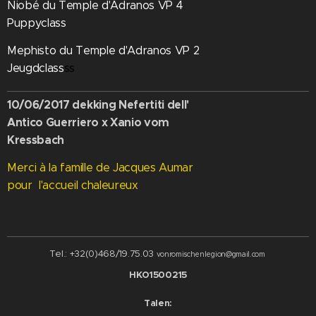
Niobé du Temple d'Adranos VP 4
Puppyclass
Mephisto du Temple d'Adranos VP 2
Jeugdclass
ss
10/06/2017 dekking Nefertiti dell'
Antico Guerriero x Xanio vom
Kressbach
Merci à la famille de Jacques Aumar
pour l'accueil chaleureux
Tel.: +32(0)468/19.75.03
vonromischenlegion@gmail.com
HKO1500215
Talen